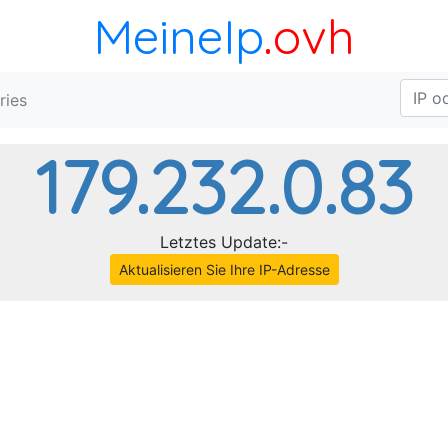
MeineIp
.ovh
ries
179.232.0.83
Letztes Update:-
Aktualisieren Sie Ihre IP-Adresse