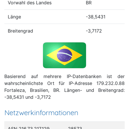
Vorwahl des Landes
BR
Länge
-38,5431
Breitengrad
-3,7172
Basierend auf mehrere IP-Datenbanken ist der
wahrscheinlichste Ort für IP-Adresse 179.232.0.88
Fortaleza, Brasilien, BR. Längen- und Breitengrad:
-38,5431 und -3,7172
Netzwerkinformationen
ASN 216.73.217.129
28573