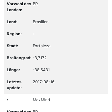
BR
Brasilien
-
Fortaleza
-3,7172
-38,5431
2017-08-16
MaxMind
BR