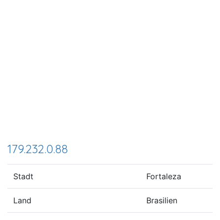
179.232.0.88
Stadt
Fortaleza
Land
Brasilien