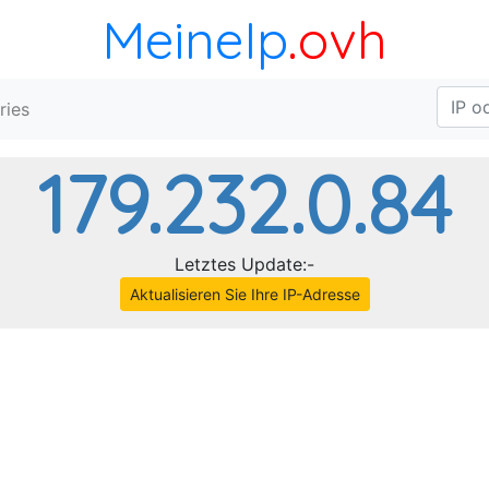
MeineIp
.ovh
ries
179.232.0.84
Letztes Update:-
Aktualisieren Sie Ihre IP-Adresse