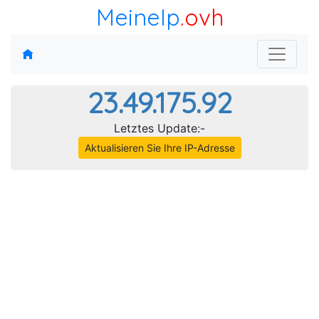
MeineIp
.ovh
23.49.175.92
Letztes Update:-
Aktualisieren Sie Ihre IP-Adresse