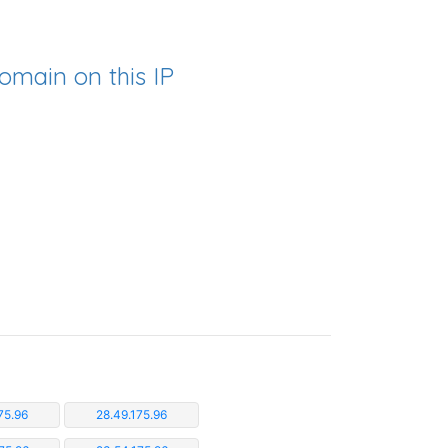
omain on this IP
75.96
28.49.175.96