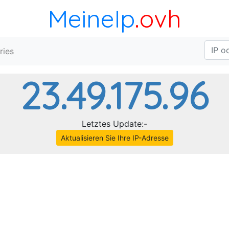
MeineIp
.ovh
ries
23.49.175.96
Letztes Update:-
Aktualisieren Sie Ihre IP-Adresse