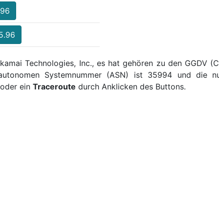
.96
5.96
Akamai Technologies, Inc., es hat gehören zu den GGDV (Cl
e autonomen Systemnummer (ASN) ist 35994 und die num
oder ein
Traceroute
durch Anklicken des Buttons.