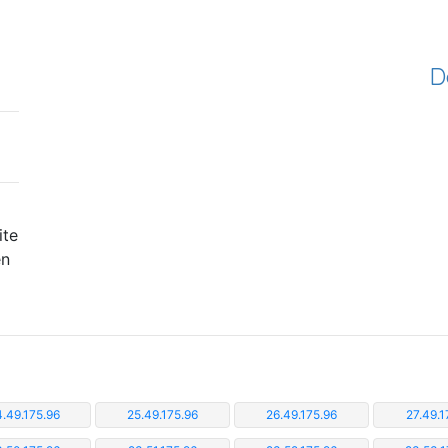
D
ite
en
.49.175.96
25.49.175.96
26.49.175.96
27.49.1