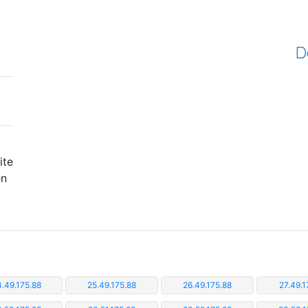
D
ite
en
.49.175.88
25.49.175.88
26.49.175.88
27.49.1