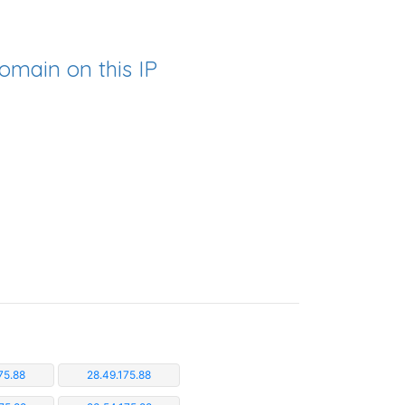
omain on this IP
75.88
28.49.175.88