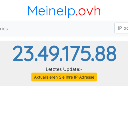
MeineIp
.ovh
ries
23.49.175.88
Letztes Update:-
Aktualisieren Sie Ihre IP-Adresse