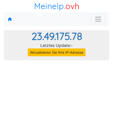
MeineIp
.ovh
23.49.175.78
Letztes Update:-
Aktualisieren Sie Ihre IP-Adresse