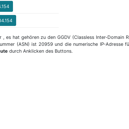
4.154
34.154
r , es hat gehören zu den GGDV (Classless Inter-Domain Ro
ummer (ASN) ist 20959 und die numerische IP-Adresse fü
oute
durch Anklicken des Buttons.