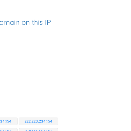
omain on this IP
234.154
222.223.234.154