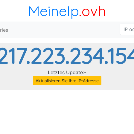
MeineIp
.ovh
ries
217.223.234.15
Letztes Update:-
Aktualisieren Sie Ihre IP-Adresse