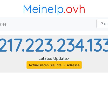
MeineIp
.ovh
ries
217.223.234.13
Letztes Update:-
Aktualisieren Sie Ihre IP-Adresse