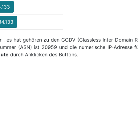
4.133
34.133
r , es hat gehören zu den GGDV (Classless Inter-Domain Ro
ummer (ASN) ist 20959 und die numerische IP-Adresse fü
oute
durch Anklicken des Buttons.