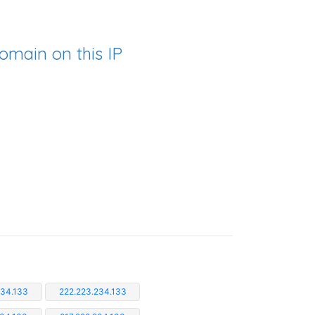
omain on this IP
234.133
222.223.234.133