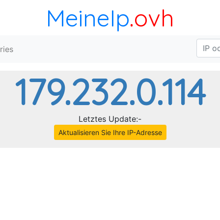
MeineIp
.ovh
ries
179.232.0.114
Letztes Update:-
Aktualisieren Sie Ihre IP-Adresse