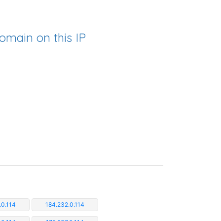
omain on this IP
.0.114
184.232.0.114