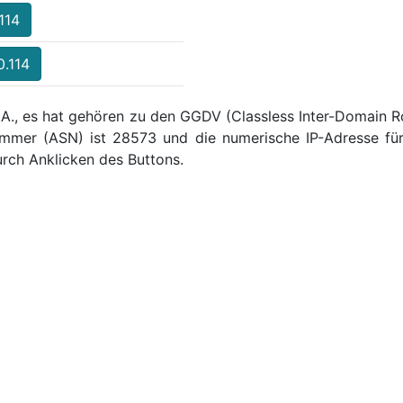
114
0.114
S.A., es hat gehören zu den GGDV (Classless Inter-Domain Ro
mmer (ASN) ist 28573 und die numerische IP-Adresse für 
rch Anklicken des Buttons.