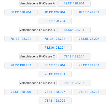
Verschiedene IP-Klasse A :
79.131.128.204
80.131.128.204
81.131.128.204
82.131.128.204
83.131.128.204
Verschiedene IP-Klasse B :
78.132.128.204
78.133.128.204
78.134.128.204
78.135.128.204
78.136.128.204
Verschiedene IP-Klasse C :
78.131.129.204
78.131.130.204
78.131.131.204
78.131.132.204
78.131.133.204
Verschiedene IP-Klasse D :
78.131.128.205
78.131.128.206
78.131.128.207
78.131.128.208
78.131.128.209