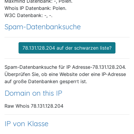
Maxmind Datenbank: -, Polen.
Whois IP Datenbank: Polen.
W3C Datenbank: -, -.
Spam-Datenbanksuche
78.131.128.204 auf der schwarzen liste?
Spam-Datenbanksuche für IP Adresse-78.131.128.204.
Überprüfen Sie, ob eine Website oder eine IP-Adresse
auf große Datenbanken gesperrt ist.
Domain on this IP
Raw Whois 78.131.128.204
IP von Klasse