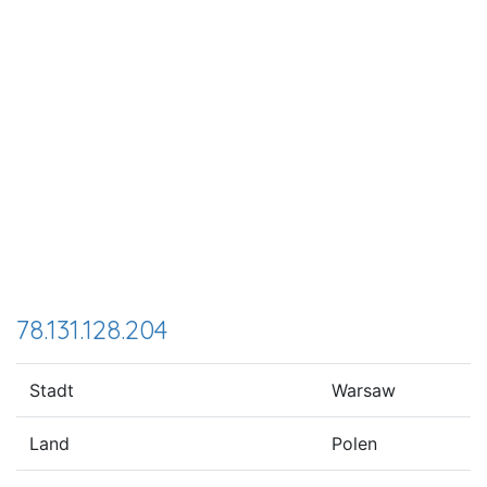
78.131.128.204
Stadt
Warsaw
Land
Polen