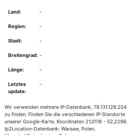
-
-
-
-
-
-
Wir verwenden mehrere IP-Datenbank, 78.131.128.204
zu finden. Finden Sie die verschiedenen IP-Standorte
unserer Google-Karte, Koordinaten 21,0118 - 52,2298.
Ip2Location-Datenbank: Warsaw, Polen.