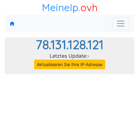
MeineIp
.ovh
78.131.128.121
Letztes Update:-
Aktualisieren Sie Ihre IP-Adresse