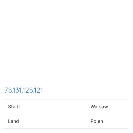
78.131.128.121
Stadt
Warsaw
Land
Polen