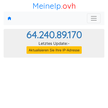
MeineIp
.ovh
64.240.89.170
Letztes Update:-
Aktualisieren Sie Ihre IP-Adresse