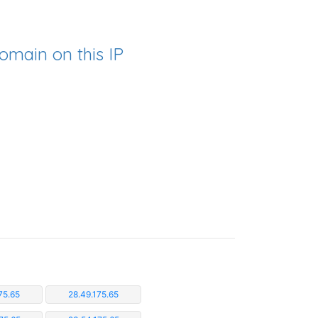
omain on this IP
75.65
28.49.175.65