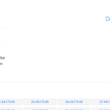
D
ite
en
.49.175.65
25.49.175.65
26.49.175.65
27.49.1