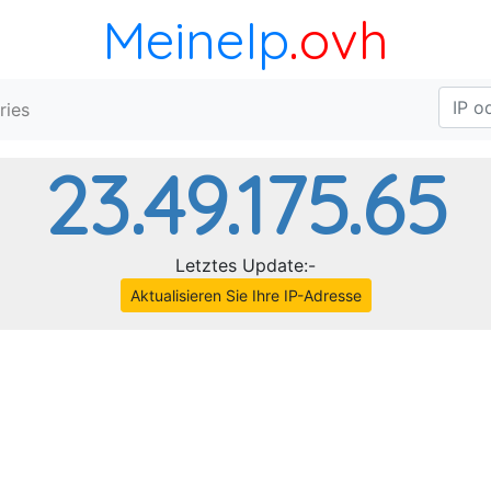
MeineIp
.ovh
ries
23.49.175.65
Letztes Update:-
Aktualisieren Sie Ihre IP-Adresse