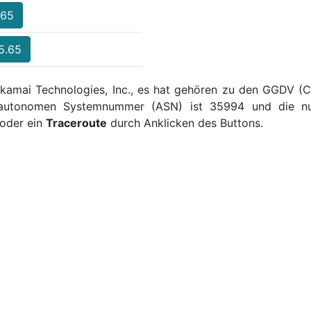
.65
5.65
Akamai Technologies, Inc., es hat gehören zu den GGDV (Cl
e autonomen Systemnummer (ASN) ist 35994 und die num
oder ein
Traceroute
durch Anklicken des Buttons.