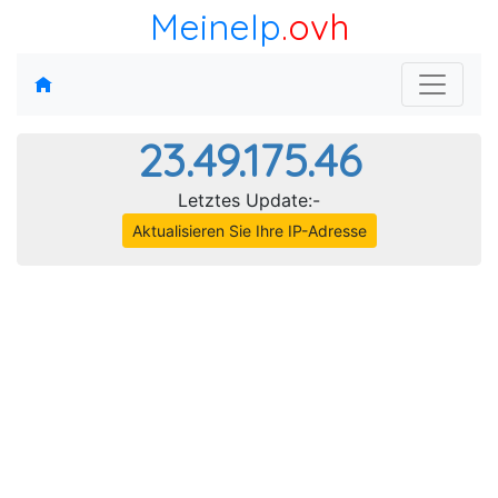
MeineIp
.ovh
23.49.175.46
Letztes Update:-
Aktualisieren Sie Ihre IP-Adresse