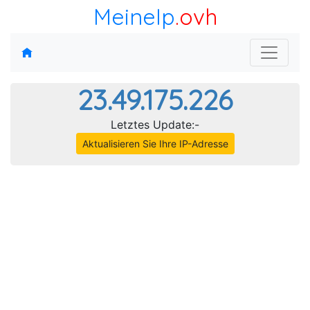
MeineIp
.ovh
23.49.175.226
Letztes Update:-
Aktualisieren Sie Ihre IP-Adresse