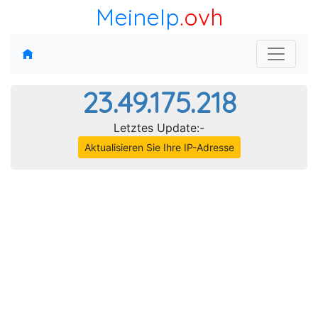
MeineIp
.ovh
23.49.175.218
Letztes Update:-
Aktualisieren Sie Ihre IP-Adresse