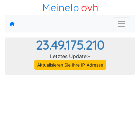
MeineIp
.ovh
23.49.175.210
Letztes Update:-
Aktualisieren Sie Ihre IP-Adresse