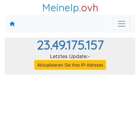
MeineIp
.ovh
23.49.175.157
Letztes Update:-
Aktualisieren Sie Ihre IP-Adresse