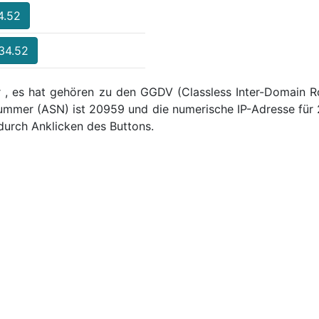
4.52
234.52
 , es hat gehören zu den GGDV (Classless Inter-Domain Ro
mmer (ASN) ist 20959 und die numerische IP-Adresse für 
urch Anklicken des Buttons.