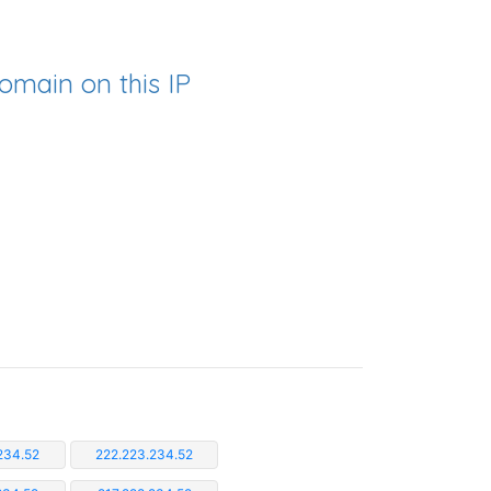
omain on this IP
234.52
222.223.234.52