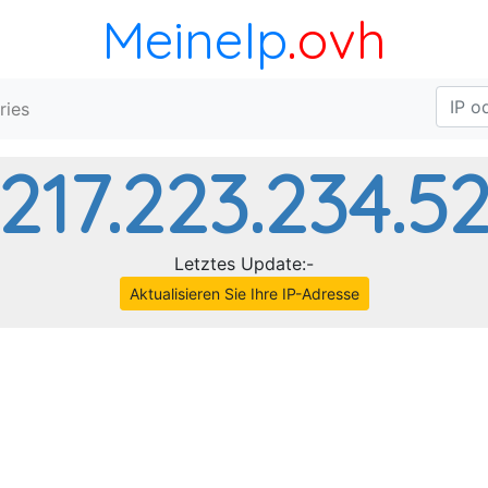
MeineIp
.ovh
ries
217.223.234.5
Letztes Update:-
Aktualisieren Sie Ihre IP-Adresse