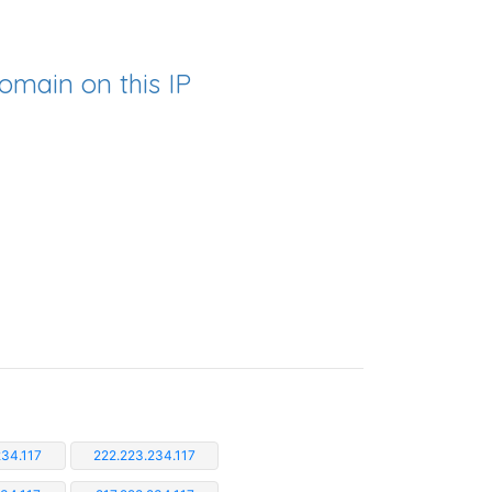
omain on this IP
234.117
222.223.234.117