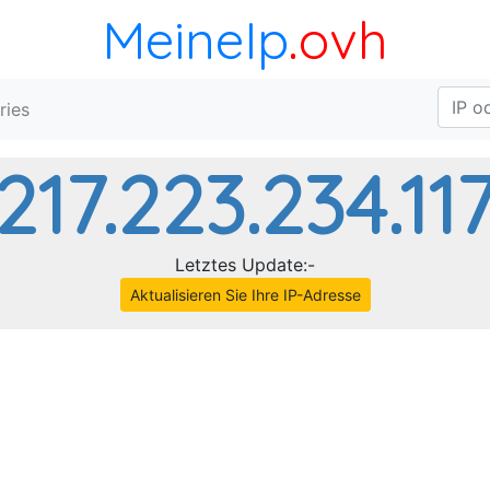
MeineIp
.ovh
ries
217.223.234.11
Letztes Update:-
Aktualisieren Sie Ihre IP-Adresse