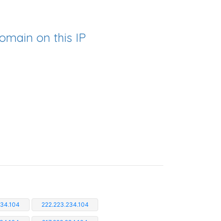
omain on this IP
234.104
222.223.234.104