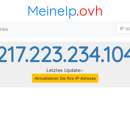
MeineIp
.ovh
ries
217.223.234.10
Letztes Update:-
Aktualisieren Sie Ihre IP-Adresse