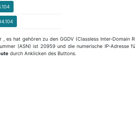
4.104
34.104
r , es hat gehören zu den GGDV (Classless Inter-Domain Ro
ummer (ASN) ist 20959 und die numerische IP-Adresse fü
oute
durch Anklicken des Buttons.