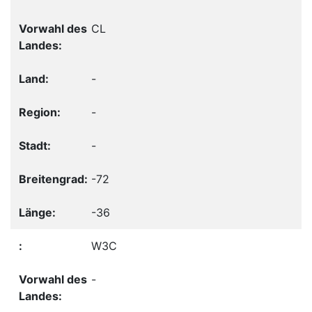
CL
-
-
-
-72
-36
W3C
-