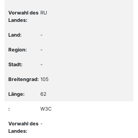
RU
-
-
-
105
62
W3C
-