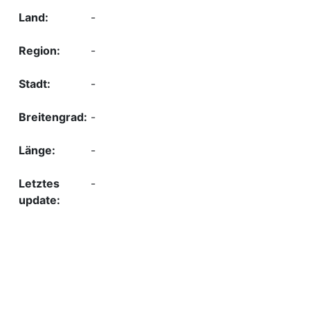
-
-
-
-
-
-