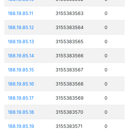
188.19.85.11
3155383563
0
188.19.85.12
3155383564
0
188.19.85.13
3155383565
0
188.19.85.14
3155383566
0
188.19.85.15
3155383567
0
188.19.85.16
3155383568
0
188.19.85.17
3155383569
0
188.19.85.18
3155383570
0
188.19.85.19
3155383571
0