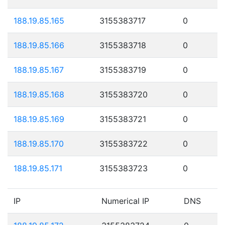
188.19.85.165
3155383717
0
188.19.85.166
3155383718
0
188.19.85.167
3155383719
0
188.19.85.168
3155383720
0
188.19.85.169
3155383721
0
188.19.85.170
3155383722
0
188.19.85.171
3155383723
0
IP
Numerical IP
DNS