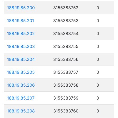
188.19.85.200
3155383752
0
188.19.85.201
3155383753
0
188.19.85.202
3155383754
0
188.19.85.203
3155383755
0
188.19.85.204
3155383756
0
188.19.85.205
3155383757
0
188.19.85.206
3155383758
0
188.19.85.207
3155383759
0
188.19.85.208
3155383760
0