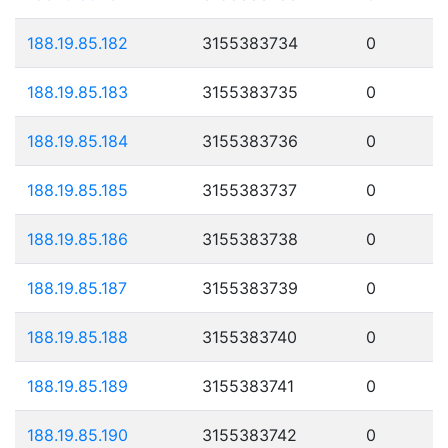
188.19.85.182
3155383734
0
188.19.85.183
3155383735
0
188.19.85.184
3155383736
0
188.19.85.185
3155383737
0
188.19.85.186
3155383738
0
188.19.85.187
3155383739
0
188.19.85.188
3155383740
0
188.19.85.189
3155383741
0
188.19.85.190
3155383742
0