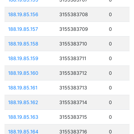
188.19.85.156
3155383708
0
188.19.85.157
3155383709
0
188.19.85.158
3155383710
0
188.19.85.159
3155383711
0
188.19.85.160
3155383712
0
188.19.85.161
3155383713
0
188.19.85.162
3155383714
0
188.19.85.163
3155383715
0
188.19.85.164
3155383716
0