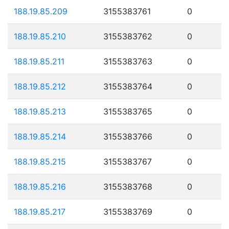
188.19.85.209
3155383761
0
188.19.85.210
3155383762
0
188.19.85.211
3155383763
0
188.19.85.212
3155383764
0
188.19.85.213
3155383765
0
188.19.85.214
3155383766
0
188.19.85.215
3155383767
0
188.19.85.216
3155383768
0
188.19.85.217
3155383769
0