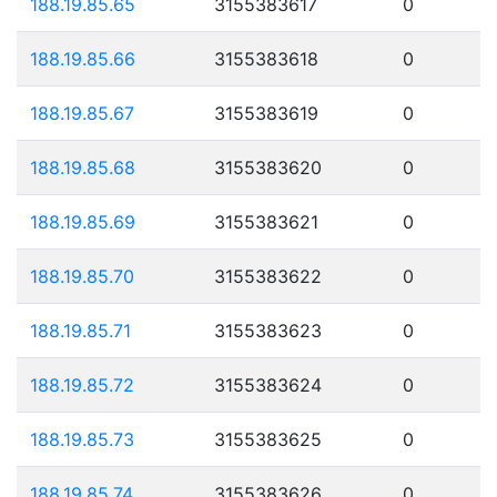
188.19.85.65
3155383617
0
188.19.85.66
3155383618
0
188.19.85.67
3155383619
0
188.19.85.68
3155383620
0
188.19.85.69
3155383621
0
188.19.85.70
3155383622
0
188.19.85.71
3155383623
0
188.19.85.72
3155383624
0
188.19.85.73
3155383625
0
188.19.85.74
3155383626
0