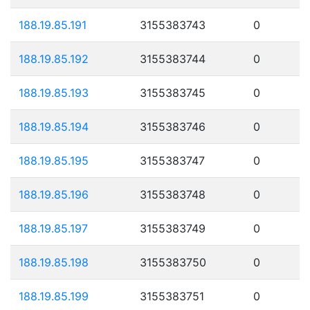
188.19.85.191
3155383743
0
188.19.85.192
3155383744
0
188.19.85.193
3155383745
0
188.19.85.194
3155383746
0
188.19.85.195
3155383747
0
188.19.85.196
3155383748
0
188.19.85.197
3155383749
0
188.19.85.198
3155383750
0
188.19.85.199
3155383751
0