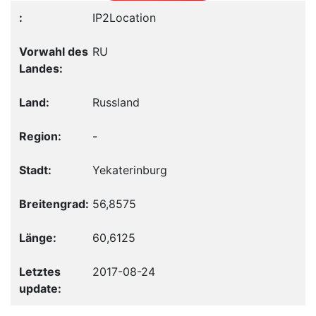
IP2Location
RU
Russland
-
Yekaterinburg
56,8575
60,6125
2017-08-24