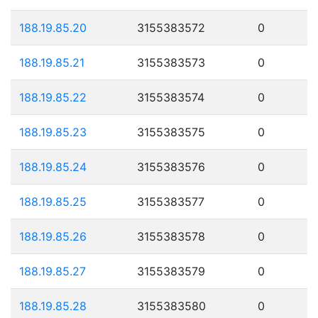
188.19.85.20
3155383572
0
188.19.85.21
3155383573
0
188.19.85.22
3155383574
0
188.19.85.23
3155383575
0
188.19.85.24
3155383576
0
188.19.85.25
3155383577
0
188.19.85.26
3155383578
0
188.19.85.27
3155383579
0
188.19.85.28
3155383580
0