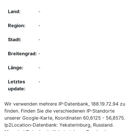
-
-
-
-
-
-
Wir verwenden mehrere IP-Datenbank, 188.19.72.94 zu
finden. Finden Sie die verschiedenen IP-Standorte
unserer Google-Karte, Koordinaten 60,6125 - 56,8575.
Ip2Location-Datenbank: Yekaterinburg, Russland.