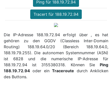
Ping für 188.19.72.94
Tracert für 188.19.72.94
Die IP-Adresse 188.19.72.94 erfolgt über , es hat
gehören zu den GGDV (Classless Inter-Domain
Routing) 188.19.64.0/20 (Bereich 188.19.64.0,
188.19.79.255). Die autonomen Systemnummer (ASN)
ist 6828 und die numerische IP-Adresse für
188.19.72.94 ist 3155380318. Können Sie
Ping
188.19.72.94
oder ein
Traceroute
durch Anklicken
des Buttons.