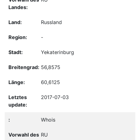
Russland
-
Yekaterinburg
56,8575
60,6125
2017-07-03
Whois
RU