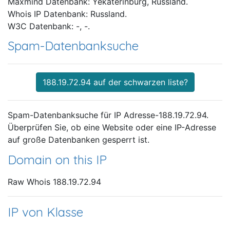
Maxmind Datenbank: Yekaterinburg, Russland.
Whois IP Datenbank: Russland.
W3C Datenbank: -, -.
Spam-Datenbanksuche
188.19.72.94 auf der schwarzen liste?
Spam-Datenbanksuche für IP Adresse-188.19.72.94.
Überprüfen Sie, ob eine Website oder eine IP-Adresse
auf große Datenbanken gesperrt ist.
Domain on this IP
Raw Whois 188.19.72.94
IP von Klasse