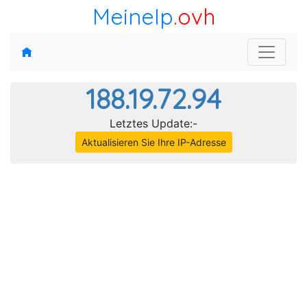
MeineIp
.ovh
188.19.72.94
Letztes Update:-
Aktualisieren Sie Ihre IP-Adresse