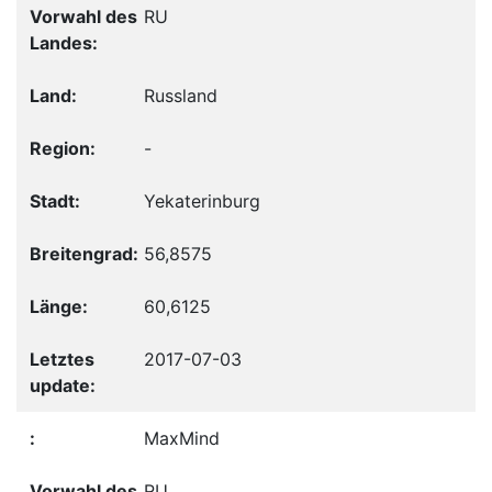
RU
Russland
-
Yekaterinburg
56,8575
60,6125
2017-07-03
MaxMind
RU