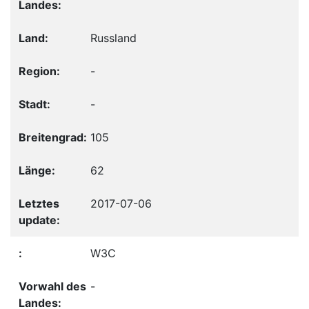
Russland
-
-
105
62
2017-07-06
W3C
-