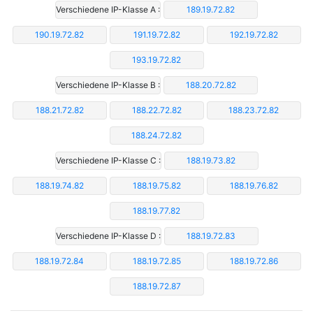
Verschiedene IP-Klasse A :
189.19.72.82
190.19.72.82
191.19.72.82
192.19.72.82
193.19.72.82
Verschiedene IP-Klasse B :
188.20.72.82
188.21.72.82
188.22.72.82
188.23.72.82
188.24.72.82
Verschiedene IP-Klasse C :
188.19.73.82
188.19.74.82
188.19.75.82
188.19.76.82
188.19.77.82
Verschiedene IP-Klasse D :
188.19.72.83
188.19.72.84
188.19.72.85
188.19.72.86
188.19.72.87