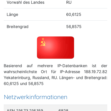
Vorwahl des Landes
RU
Länge
60,6125
Breitengrad
56,8575
Basierend auf mehrere IP-Datenbanken ist der
wahrscheinlichste Ort für IP-Adresse 188.19.72.82
Yekaterinburg, Russland, RU. Längen- und Breitengrad:
60,6125 und 56,8575
Netzwerkinformationen
ASN 216.73.216.159
6828