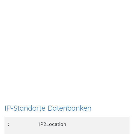
IP-Standorte Datenbanken
IP2Location