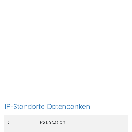
IP-Standorte Datenbanken
IP2Location