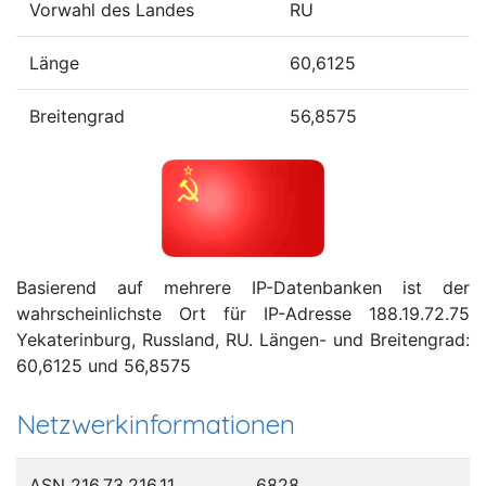
Vorwahl des Landes
RU
Länge
60,6125
Breitengrad
56,8575
Basierend auf mehrere IP-Datenbanken ist der
wahrscheinlichste Ort für IP-Adresse 188.19.72.75
Yekaterinburg, Russland, RU. Längen- und Breitengrad:
60,6125 und 56,8575
Netzwerkinformationen
ASN 216.73.216.11
6828