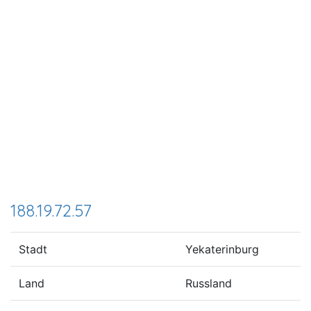
188.19.72.57
Stadt
Yekaterinburg
Land
Russland