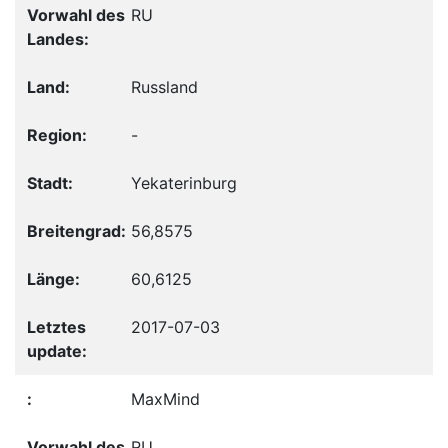
RU
Russland
-
Yekaterinburg
56,8575
60,6125
2017-07-03
MaxMind
RU