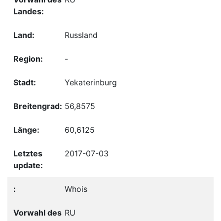
Russland
-
Yekaterinburg
56,8575
60,6125
2017-07-03
Whois
RU