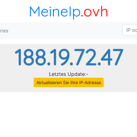
MeineIp
.ovh
ries
188.19.72.47
Letztes Update:-
Aktualisieren Sie Ihre IP-Adresse