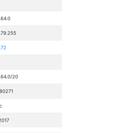
.64.0
.79.255
.72
.64.0/20
80271
c
2017