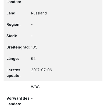
Russland
-
-
105
62
2017-07-06
W3C
-