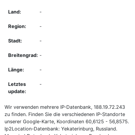
-
-
-
-
-
-
Wir verwenden mehrere IP-Datenbank, 188.19.72.243
zu finden. Finden Sie die verschiedenen IP-Standorte
unserer Google-Karte, Koordinaten 60,6125 - 56,8575.
Ip2Location-Datenbank: Yekaterinburg, Russland.