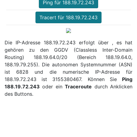
Ping für 188.19.72.243
Tracert für 188.19.72.243
Die IP-Adresse 188.19.72.243 erfolgt über , es hat
gehören zu den GGDV (Classless Inter-Domain
Routing) 188.19.64.0/20 (Bereich 188.19.64.0,
188.19.79.255). Die autonomen Systemnummer (ASN)
ist 6828 und die numerische IP-Adresse für
188.19.72.243 ist 3155380467. Können Sie
Ping
188.19.72.243
oder ein
Traceroute
durch Anklicken
des Buttons.