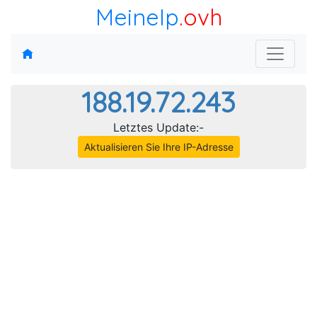
MeineIp
.ovh
188.19.72.243
Letztes Update:-
Aktualisieren Sie Ihre IP-Adresse