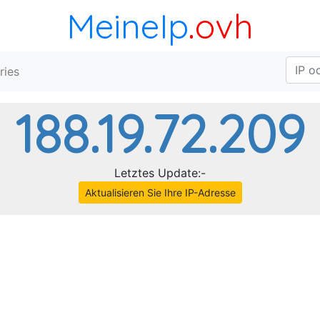
MeineIp
.ovh
ries
188.19.72.209
Letztes Update:-
Aktualisieren Sie Ihre IP-Adresse