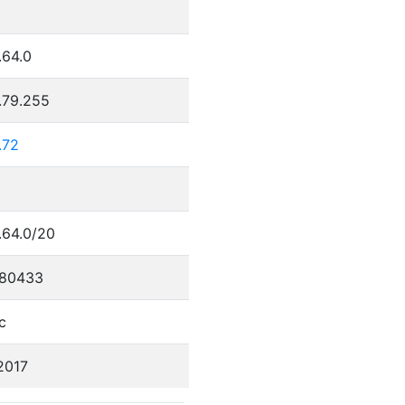
.64.0
.79.255
.72
.64.0/20
80433
c
2017