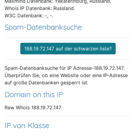
Maxmind Datenbank: Yekaterinburg, Russland.
Whois IP Datenbank: Russland.
W3C Datenbank: -, -.
Spam-Datenbanksuche
188.19.72.147 auf der schwarzen liste?
Spam-Datenbanksuche für IP Adresse-188.19.72.147.
Überprüfen Sie, ob eine Website oder eine IP-Adresse
auf große Datenbanken gesperrt ist.
Domain on this IP
Raw Whois 188.19.72.147
IP von Klasse