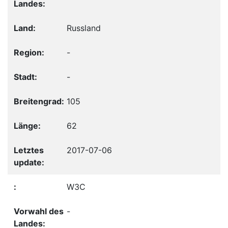
Russland
-
-
105
62
2017-07-06
W3C
-