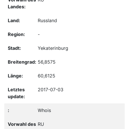
Russland
-
Yekaterinburg
56,8575
60,6125
2017-07-03
Whois
RU