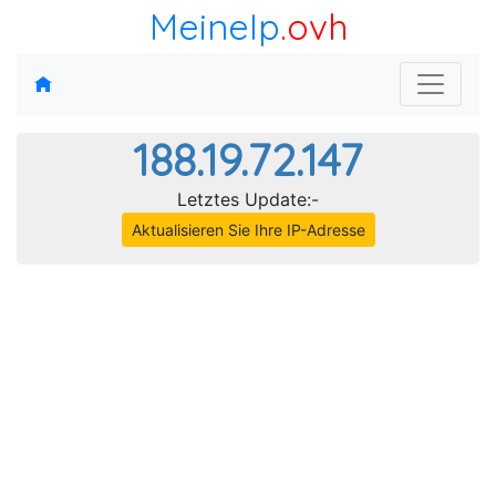
MeineIp
.ovh
188.19.72.147
Letztes Update:-
Aktualisieren Sie Ihre IP-Adresse