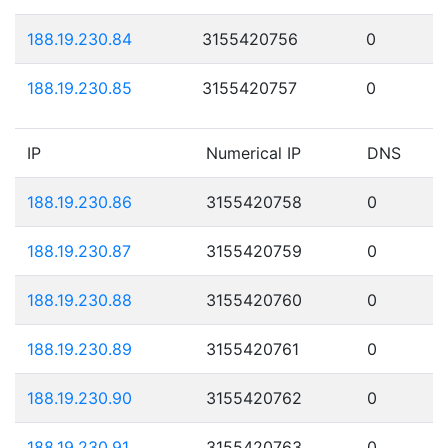
188.19.230.84
3155420756
0
188.19.230.85
3155420757
0
IP
Numerical IP
DNS
188.19.230.86
3155420758
0
188.19.230.87
3155420759
0
188.19.230.88
3155420760
0
188.19.230.89
3155420761
0
188.19.230.90
3155420762
0
188.19.230.91
3155420763
0