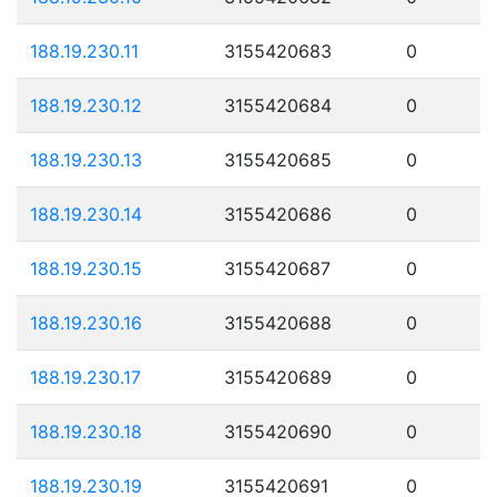
188.19.230.11
3155420683
0
188.19.230.12
3155420684
0
188.19.230.13
3155420685
0
188.19.230.14
3155420686
0
188.19.230.15
3155420687
0
188.19.230.16
3155420688
0
188.19.230.17
3155420689
0
188.19.230.18
3155420690
0
188.19.230.19
3155420691
0