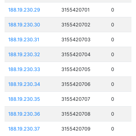
188.19.230.29
3155420701
0
188.19.230.30
3155420702
0
188.19.230.31
3155420703
0
188.19.230.32
3155420704
0
188.19.230.33
3155420705
0
188.19.230.34
3155420706
0
188.19.230.35
3155420707
0
188.19.230.36
3155420708
0
188.19.230.37
3155420709
0