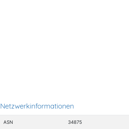
Netzwerkinformationen
ASN
34875