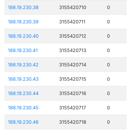
188.19.230.38
3155420710
0
188.19.230.39
3155420711
0
188.19.230.40
3155420712
0
188.19.230.41
3155420713
0
188.19.230.42
3155420714
0
188.19.230.43
3155420715
0
188.19.230.44
3155420716
0
188.19.230.45
3155420717
0
188.19.230.46
3155420718
0