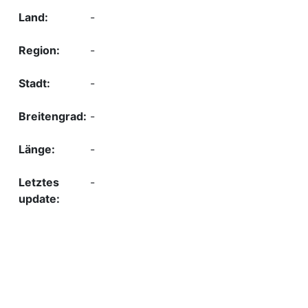
-
-
-
-
-
-