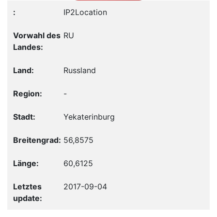
IP2Location
RU
Russland
-
Yekaterinburg
56,8575
60,6125
2017-09-04