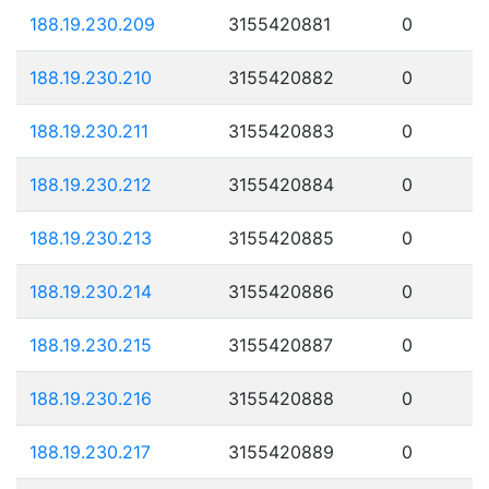
188.19.230.209
3155420881
0
188.19.230.210
3155420882
0
188.19.230.211
3155420883
0
188.19.230.212
3155420884
0
188.19.230.213
3155420885
0
188.19.230.214
3155420886
0
188.19.230.215
3155420887
0
188.19.230.216
3155420888
0
188.19.230.217
3155420889
0