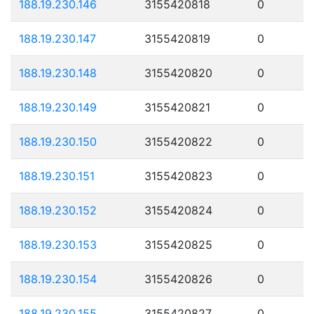
188.19.230.146
3155420818
0
188.19.230.147
3155420819
0
188.19.230.148
3155420820
0
188.19.230.149
3155420821
0
188.19.230.150
3155420822
0
188.19.230.151
3155420823
0
188.19.230.152
3155420824
0
188.19.230.153
3155420825
0
188.19.230.154
3155420826
0
188.19.230.155
3155420827
0