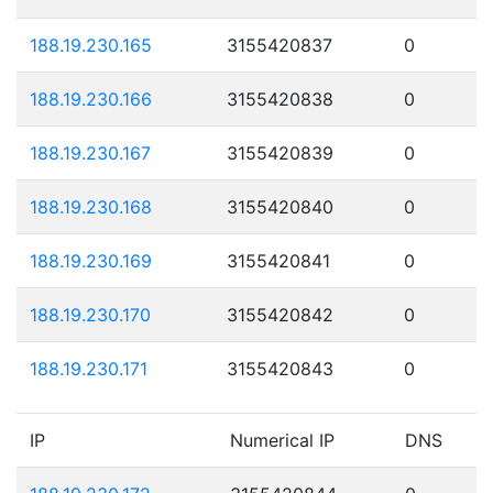
188.19.230.165
3155420837
0
188.19.230.166
3155420838
0
188.19.230.167
3155420839
0
188.19.230.168
3155420840
0
188.19.230.169
3155420841
0
188.19.230.170
3155420842
0
188.19.230.171
3155420843
0
IP
Numerical IP
DNS