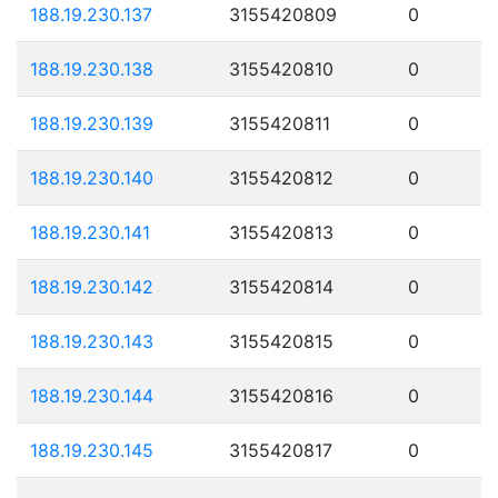
188.19.230.137
3155420809
0
188.19.230.138
3155420810
0
188.19.230.139
3155420811
0
188.19.230.140
3155420812
0
188.19.230.141
3155420813
0
188.19.230.142
3155420814
0
188.19.230.143
3155420815
0
188.19.230.144
3155420816
0
188.19.230.145
3155420817
0