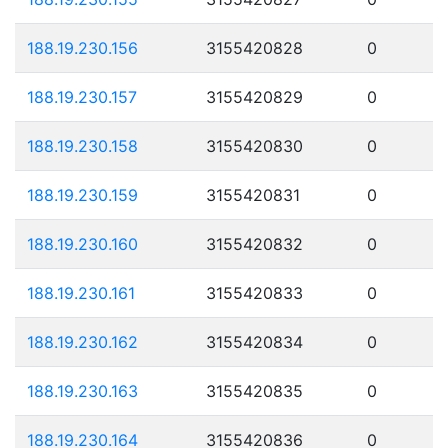
188.19.230.156
3155420828
0
188.19.230.157
3155420829
0
188.19.230.158
3155420830
0
188.19.230.159
3155420831
0
188.19.230.160
3155420832
0
188.19.230.161
3155420833
0
188.19.230.162
3155420834
0
188.19.230.163
3155420835
0
188.19.230.164
3155420836
0