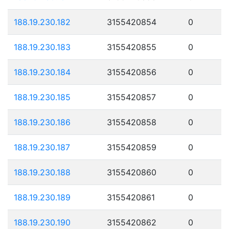
188.19.230.182
3155420854
0
188.19.230.183
3155420855
0
188.19.230.184
3155420856
0
188.19.230.185
3155420857
0
188.19.230.186
3155420858
0
188.19.230.187
3155420859
0
188.19.230.188
3155420860
0
188.19.230.189
3155420861
0
188.19.230.190
3155420862
0