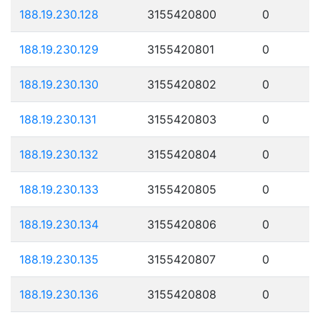
188.19.230.128
3155420800
0
188.19.230.129
3155420801
0
188.19.230.130
3155420802
0
188.19.230.131
3155420803
0
188.19.230.132
3155420804
0
188.19.230.133
3155420805
0
188.19.230.134
3155420806
0
188.19.230.135
3155420807
0
188.19.230.136
3155420808
0