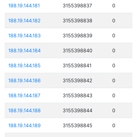
188.19.144.181
3155398837
0
188.19.144.182
3155398838
0
188.19.144.183
3155398839
0
188.19.144.184
3155398840
0
188.19.144.185
3155398841
0
188.19.144.186
3155398842
0
188.19.144.187
3155398843
0
188.19.144.188
3155398844
0
188.19.144.189
3155398845
0