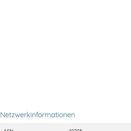
Netzwerkinformationen
ASN
12705