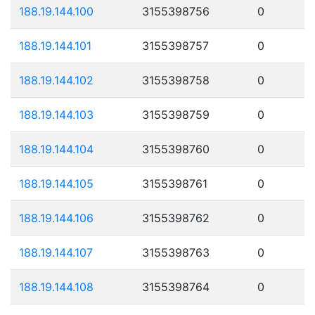
188.19.144.100
3155398756
0
188.19.144.101
3155398757
0
188.19.144.102
3155398758
0
188.19.144.103
3155398759
0
188.19.144.104
3155398760
0
188.19.144.105
3155398761
0
188.19.144.106
3155398762
0
188.19.144.107
3155398763
0
188.19.144.108
3155398764
0