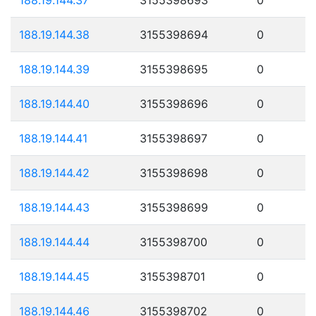
188.19.144.38
3155398694
0
188.19.144.39
3155398695
0
188.19.144.40
3155398696
0
188.19.144.41
3155398697
0
188.19.144.42
3155398698
0
188.19.144.43
3155398699
0
188.19.144.44
3155398700
0
188.19.144.45
3155398701
0
188.19.144.46
3155398702
0