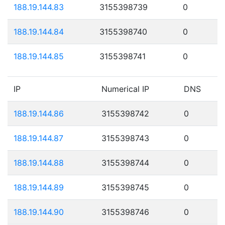
188.19.144.83
3155398739
0
188.19.144.84
3155398740
0
188.19.144.85
3155398741
0
IP
Numerical IP
DNS
188.19.144.86
3155398742
0
188.19.144.87
3155398743
0
188.19.144.88
3155398744
0
188.19.144.89
3155398745
0
188.19.144.90
3155398746
0