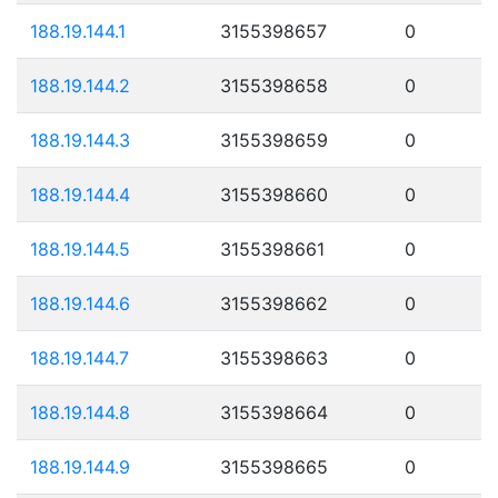
188.19.144.1
3155398657
0
188.19.144.2
3155398658
0
188.19.144.3
3155398659
0
188.19.144.4
3155398660
0
188.19.144.5
3155398661
0
188.19.144.6
3155398662
0
188.19.144.7
3155398663
0
188.19.144.8
3155398664
0
188.19.144.9
3155398665
0