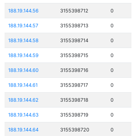
188.19.144.56
3155398712
0
188.19.144.57
3155398713
0
188.19.144.58
3155398714
0
188.19.144.59
3155398715
0
188.19.144.60
3155398716
0
188.19.144.61
3155398717
0
188.19.144.62
3155398718
0
188.19.144.63
3155398719
0
188.19.144.64
3155398720
0