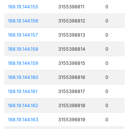
188.19.144.155
3155398811
0
188.19.144.156
3155398812
0
188.19.144.157
3155398813
0
188.19.144.158
3155398814
0
188.19.144.159
3155398815
0
188.19.144.160
3155398816
0
188.19.144.161
3155398817
0
188.19.144.162
3155398818
0
188.19.144.163
3155398819
0