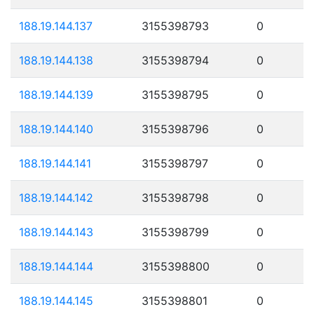
188.19.144.137
3155398793
0
188.19.144.138
3155398794
0
188.19.144.139
3155398795
0
188.19.144.140
3155398796
0
188.19.144.141
3155398797
0
188.19.144.142
3155398798
0
188.19.144.143
3155398799
0
188.19.144.144
3155398800
0
188.19.144.145
3155398801
0