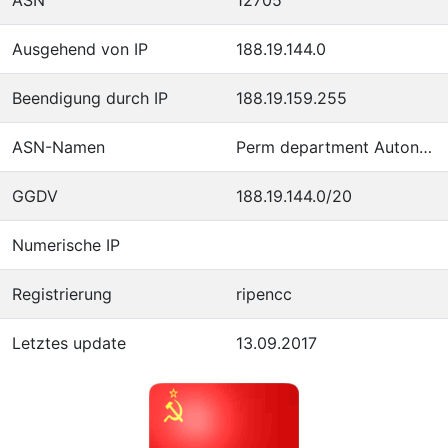
Ausgehend von IP
188.19.144.0
Beendigung durch IP
188.19.159.255
ASN-Namen
Perm department Autonomous System
GGDV
188.19.144.0/20
Numerische IP
Registrierung
ripencc
Letztes update
13.09.2017