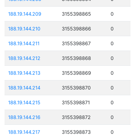
188.19.144.209
3155398865
0
188.19.144.210
3155398866
0
188.19.144.211
3155398867
0
188.19.144.212
3155398868
0
188.19.144.213
3155398869
0
188.19.144.214
3155398870
0
188.19.144.215
3155398871
0
188.19.144.216
3155398872
0
188.19.144.217
3155398873
0