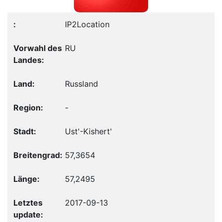
IP2Location
RU
Russland
-
Ust'-Kishert'
57,3654
57,2495
2017-09-13