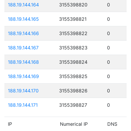
188.19.144.164
3155398820
0
188.19.144.165
3155398821
0
188.19.144.166
3155398822
0
188.19.144.167
3155398823
0
188.19.144.168
3155398824
0
188.19.144.169
3155398825
0
188.19.144.170
3155398826
0
188.19.144.171
3155398827
0
IP
Numerical IP
DNS