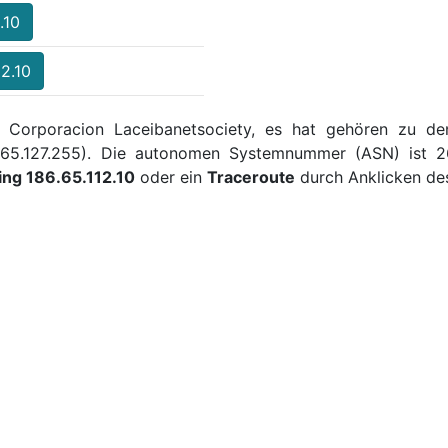
.10
12.10
er Corporacion Laceibanetsociety, es hat gehören zu d
186.65.127.255). Die autonomen Systemnummer (ASN) ist 
ing 186.65.112.10
oder ein
Traceroute
durch Anklicken des