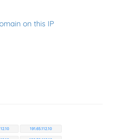
omain on this IP
112.10
191.65.112.10