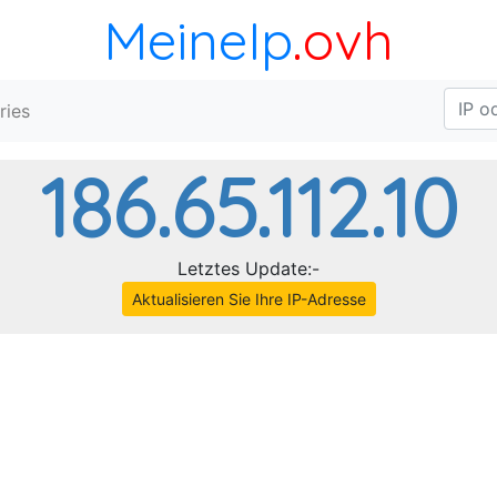
MeineIp
.ovh
ries
186.65.112.10
Letztes Update:-
Aktualisieren Sie Ihre IP-Adresse