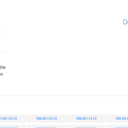
D
ite
en
7.65.112.10
188.65.112.10
189.65.112.10
190.65.