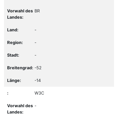
BR
-
-
-
-52
-14
W3C
-