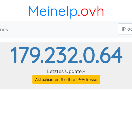
MeineIp
.ovh
ries
179.232.0.64
Letztes Update:-
Aktualisieren Sie Ihre IP-Adresse