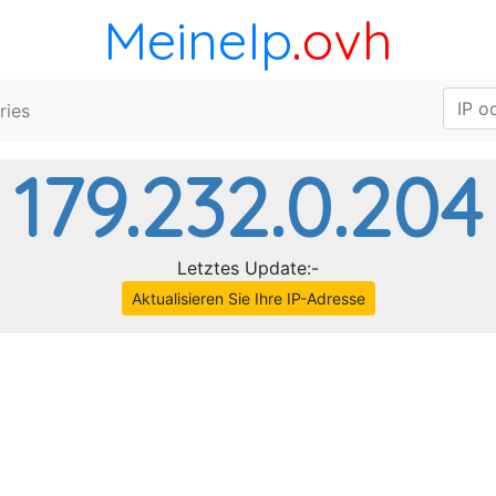
MeineIp
.ovh
ries
179.232.0.204
Letztes Update:-
Aktualisieren Sie Ihre IP-Adresse