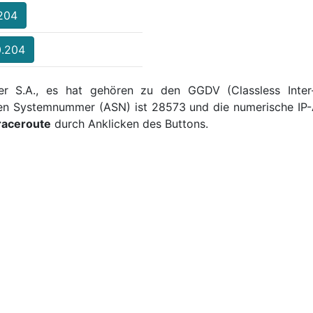
.204
0.204
er S.A., es hat gehören zu den GGDV (Classless Inter
men Systemnummer (ASN) ist 28573 und die numerische IP-
raceroute
durch Anklicken des Buttons.