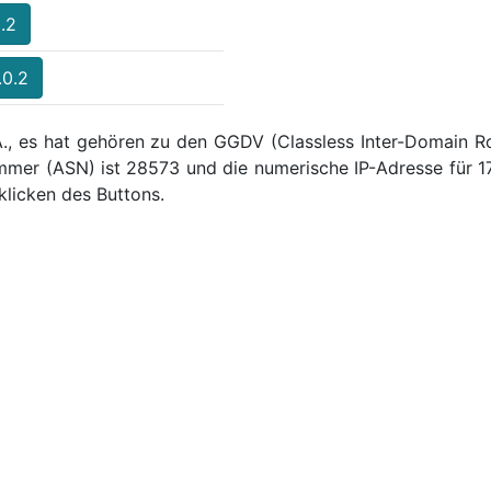
.2
.0.2
A., es hat gehören zu den GGDV (Classless Inter-Domain Ro
mer (ASN) ist 28573 und die numerische IP-Adresse für 1
licken des Buttons.