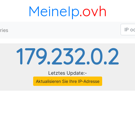
MeineIp
.ovh
ries
179.232.0.2
Letztes Update:-
Aktualisieren Sie Ihre IP-Adresse