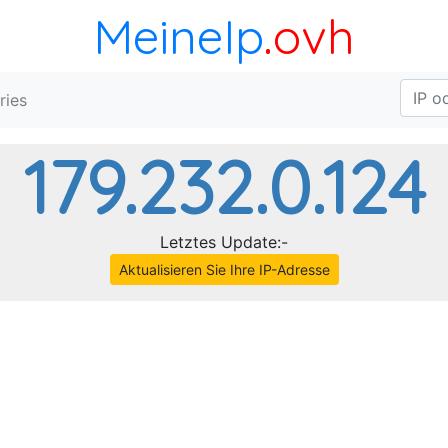
MeineIp
.ovh
ries
179.232.0.124
Letztes Update:-
Aktualisieren Sie Ihre IP-Adresse