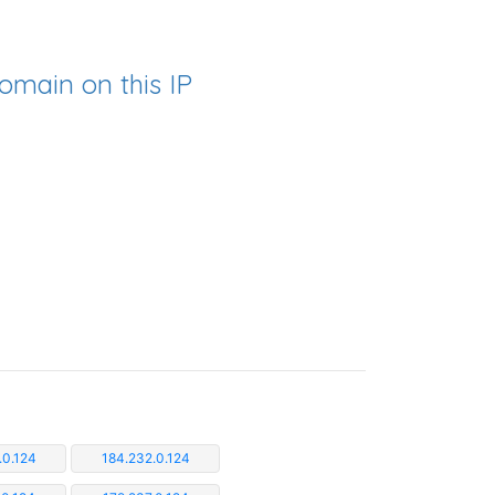
omain on this IP
.0.124
184.232.0.124