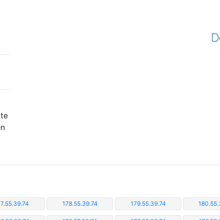
D
ite
en
7.55.39.74
178.55.39.74
179.55.39.74
180.55.