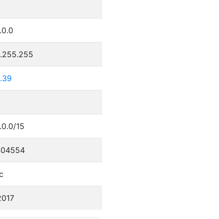
.0.0
5.255.255
.39
.0.0/15
404554
c
2017