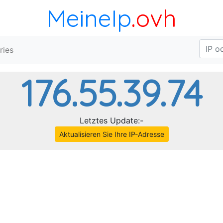
MeineIp
.ovh
ries
176.55.39.74
Letztes Update:-
Aktualisieren Sie Ihre IP-Adresse