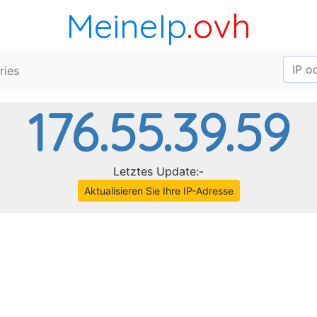
MeineIp
.ovh
ries
176.55.39.59
Letztes Update:-
Aktualisieren Sie Ihre IP-Adresse