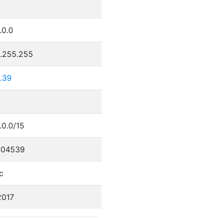
.0.0
5.255.255
.39
.0.0/15
404539
c
2017