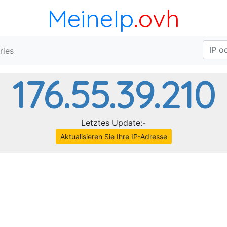
MeineIp
.ovh
ries
176.55.39.210
Letztes Update:-
Aktualisieren Sie Ihre IP-Adresse