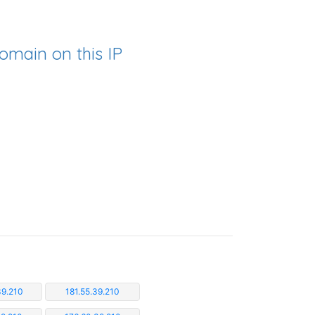
omain on this IP
39.210
181.55.39.210