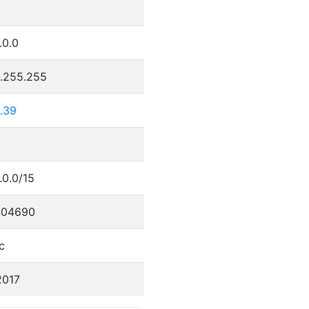
.0.0
5.255.255
.39
.0.0/15
404690
c
2017