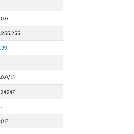
.0.0
5.255.255
.39
.0.0/15
404647
c
2017