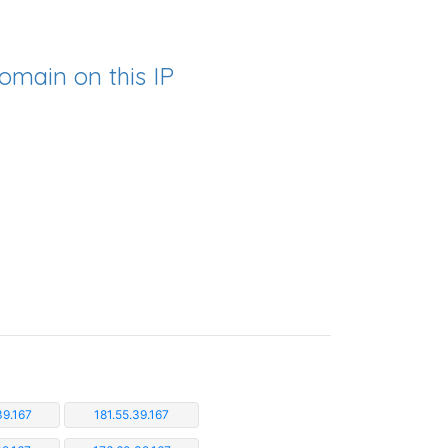
omain on this IP
39.167
181.55.39.167