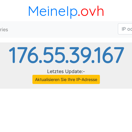
MeineIp
.ovh
ries
176.55.39.167
Letztes Update:-
Aktualisieren Sie Ihre IP-Adresse