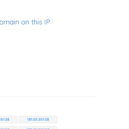
omain on this IP
39.138
181.55.39.138