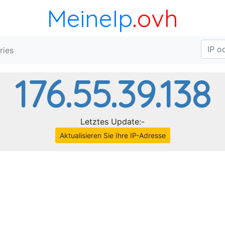
MeineIp
.ovh
ries
176.55.39.138
Letztes Update:-
Aktualisieren Sie Ihre IP-Adresse