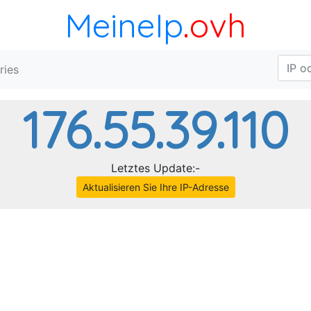
MeineIp
.ovh
ries
176.55.39.110
Letztes Update:-
Aktualisieren Sie Ihre IP-Adresse