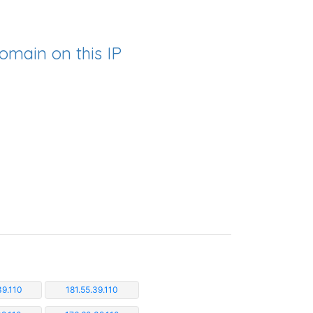
omain on this IP
39.110
181.55.39.110