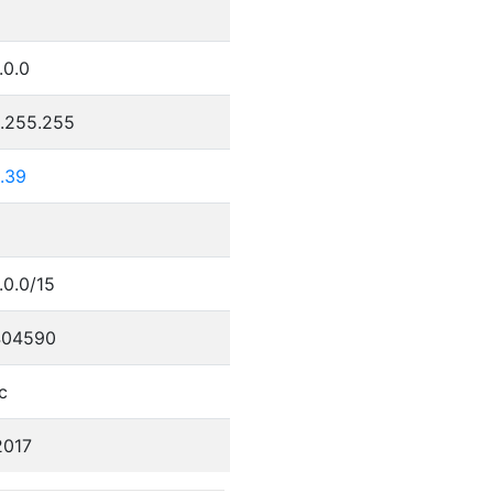
.0.0
5.255.255
.39
.0.0/15
404590
c
2017