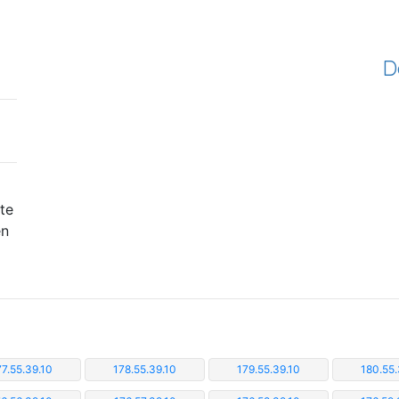
D
te
en
77.55.39.10
178.55.39.10
179.55.39.10
180.55.