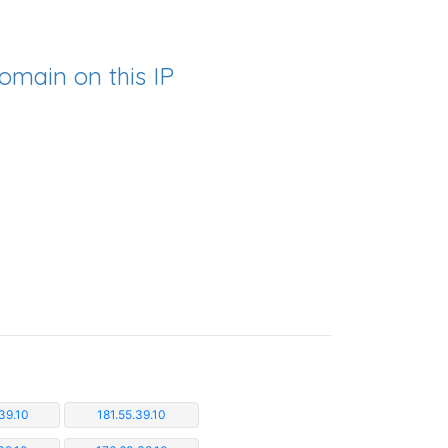
omain on this IP
39.10
181.55.39.10