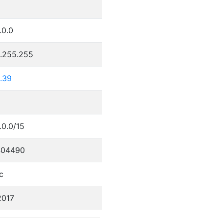
.0.0
5.255.255
.39
.0.0/15
404490
c
2017