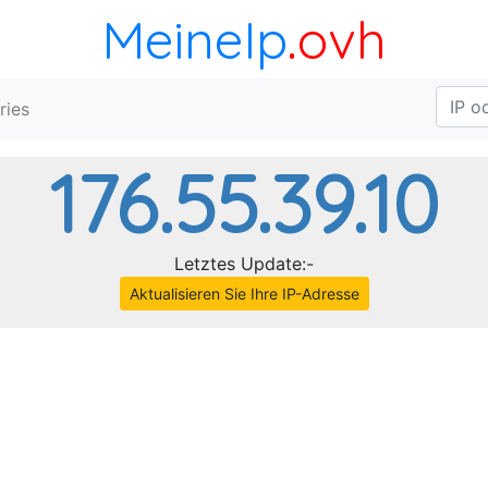
MeineIp
.ovh
ries
176.55.39.10
Letztes Update:-
Aktualisieren Sie Ihre IP-Adresse