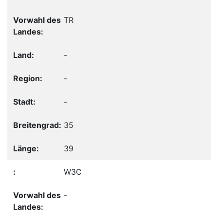
TR
-
-
-
35
39
W3C
-