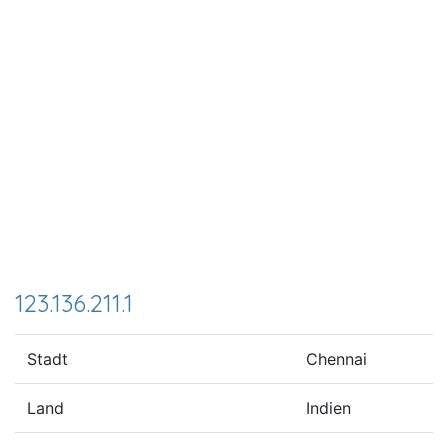
123.136.211.1
Stadt
Chennai
Land
Indien