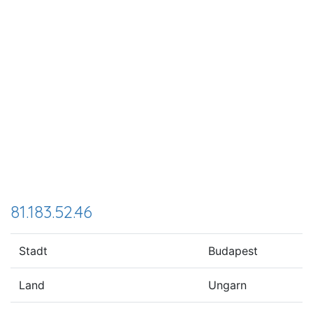
81.183.52.46
Stadt
Budapest
Land
Ungarn