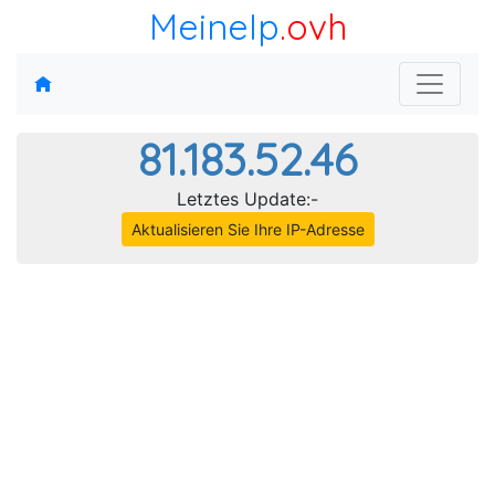
MeineIp
.ovh
81.183.52.46
Letztes Update:-
Aktualisieren Sie Ihre IP-Adresse