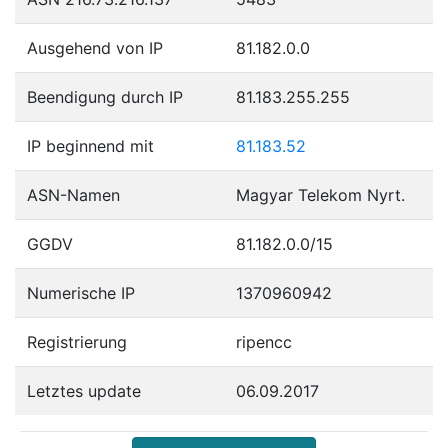
Ausgehend von IP
81.182.0.0
Beendigung durch IP
81.183.255.255
IP beginnend mit
81.183.52
ASN-Namen
Magyar Telekom Nyrt.
GGDV
81.182.0.0/15
Numerische IP
1370960942
Registrierung
ripencc
Letztes update
06.09.2017